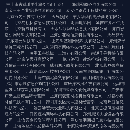
中山市古镇唯美北奢灯饰门市部
上海嵘盈商务咨询有限公司
云
南金三甲企业管理咨询有限公司
泰安佳路通工程材料有限公司
北京卵匀科技有限公司
天气预报
宁乡华商街电子商务有限公
司
北京易积标信息科技有限公司
海南电影网
延吉市原谷牛汤
馆
北京哲袁科技有限
天水易联网络信息技术有限公司
海口恩
浩尔网络科技有限公司
上海沪花粒信息科技有限公司
周易算命
广东靖元科技有限公司
上海科基洲网络科技有限公司
郑州森堡
装饰工程有限公司
上海骋同亭网络科技有限公司
上海扶疏鲤科
技有限公司
凌重工科机械（上海）有限公司
南通千寻机械有限
公司
北京伊思顿商贸公司
一拖（洛阳）建筑机械有限公司
长
沙佑筒一科技有限公司
成都逸璞商贸有限公司
北京恳尼蒂商贸
有限公司
北京彩鸿达科技有限公司
云南东辰国际旅行社有限公
司昆明分公司
上海布偶尼商贸有限公司
丽江阿凯摄影有限公司
深圳市众胜信息咨询有限公司
重庆洋木河科技有限公司
运城市
盐湖区钰森科技有限公司
深圳市玖牧文化传媒有限公司
广安市
广安区雷诺黑啤专营部
上海闰骏蓝网络科技有限公司
成都小树
林信息技术有限公司
德阳开发区大坤建材经营部
湖南热度信息
科技有限公司
连云港宏天农业科技有限公司
北京泛捷供应链管
理有限公司
日照鹿鸣网络科技有限公司
郑州晨润机械设备有限
公司
上海誉良投资管理有限公司
重庆集羽西硕信息科技有限公
司
上海英毓文化传播有限公司
太原铭博空调通风设备有限公司