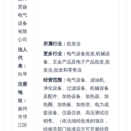
景扬
电气
设备
有限
公司
所属行业：
批发业
法人
更多行业：
电气设备批发,机械设
代
备、五金产品及电子产品批发,批
表：
发业,批发和零售业
向琴
经营范围：
电气设备、滤油机、
注册
净化设备、过滤设备、机械设备
地
及配件、加热设备、加热器、加
址：
热圈、加热板、加热管、电力成
扬州
套设备、仪器仪表、高压测试仪
市邗
销售。（依法须经批准的项目，
江区
经相关部门批准后方可开展经营