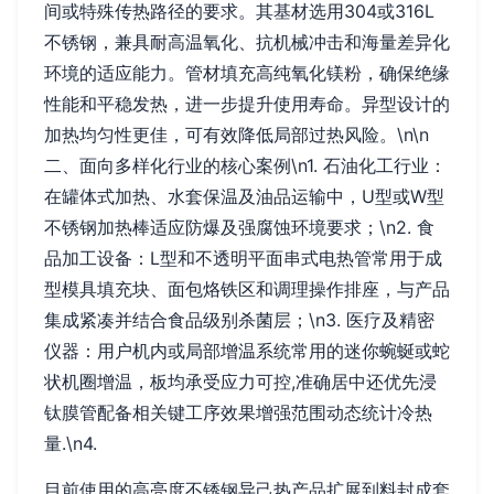
间或特殊传热路径的要求。其基材选用304或316L
不锈钢，兼具耐高温氧化、抗机械冲击和海量差异化
环境的适应能力。管材填充高纯氧化镁粉，确保绝缘
性能和平稳发热，进一步提升使用寿命。异型设计的
加热均匀性更佳，可有效降低局部过热风险。\n\n
二、面向多样化行业的核心案例\n1. 石油化工行业：
在罐体式加热、水套保温及油品运输中，U型或W型
不锈钢加热棒适应防爆及强腐蚀环境要求；\n2. 食
品加工设备：L型和不透明平面串式电热管常用于成
型模具填充块、面包烙铁区和调理操作排座，与产品
集成紧凑并结合食品级别杀菌层；\n3. 医疗及精密
仪器：用户机内或局部增温系统常用的迷你蜿蜒或蛇
状机圈增温，板均承受应力可控,准确居中还优先浸
钛膜管配备相关键工序效果增强范围动态统计冷热
量.\n4.
目前使用的高亮度不锈钢异己热产品扩展到料封成套