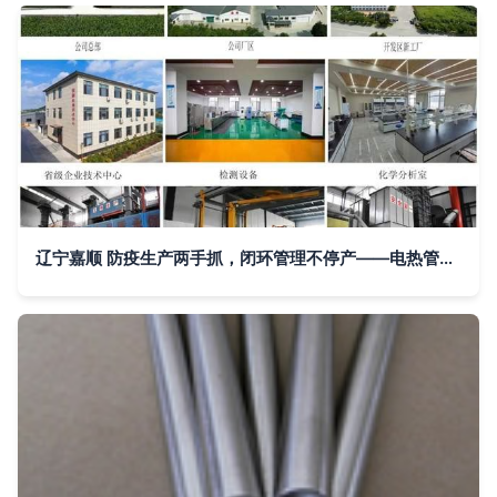
辽宁嘉顺 防疫生产两手抓，闭环管理不停产——电热管企业抗疫稳产的生动实践