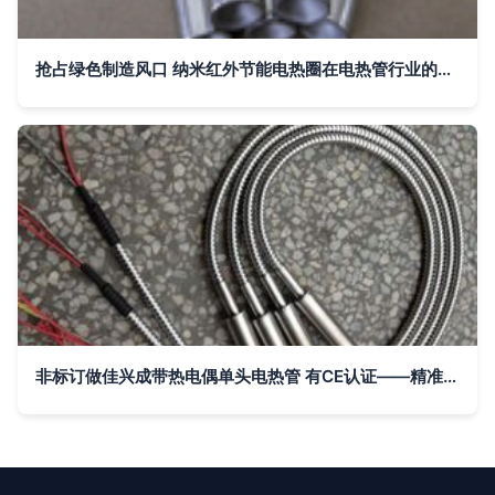
抢占绿色制造风口 纳米红外节能电热圈在电热管行业的商业机遇剖析
非标订做佳兴成带热电偶单头电热管 有CE认证——精准温控与定制制造的融合典范