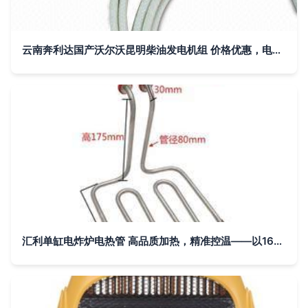
云南奔利达国产沃尔沃昆明柴油发电机组 价格优惠，电工电气采购首选
汇利单缸电炸炉电热管 高品质加热，精准控温——以1686组为例解析效果突破